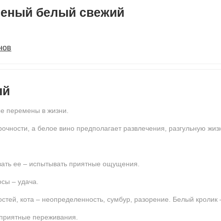
ченый белый свежий
нов
ый
е перемены в жизни.
очности, а белое вино предполагает развлечения, разгульную жиз
вать ее – испытывать приятные ощущения.
сы – удача.
остей, кота – неопределенность, сумбур, разорение. Белый кролик 
 приятные переживания.