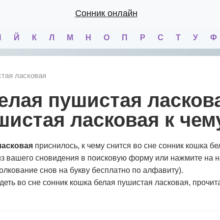
Сонник онлайн
И
Й
К
Л
М
Н
О
П
Р
С
Т
У
Ф
тая ласковая
шистая ласковая к чем
ласковая
приснилось, к чему снится во сне сонник кошка б
из вашего сновидения в поисковую форму или нажмите на 
толкование снов на букву бесплатно по алфавиту).
идеть во сне сонник кошка белая пушистая ласковая, прочит