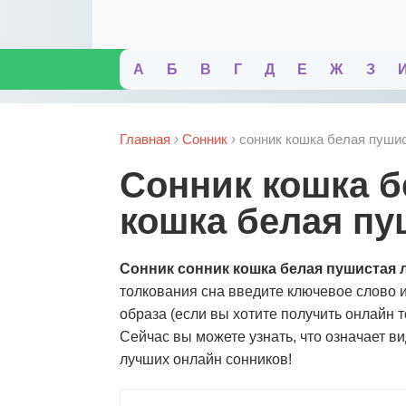
А
Б
В
Г
Д
Е
Ж
З
Главная
›
Сонник
›
сонник кошка белая пушис
сонник кошка белая пушистая ласковая. сонник
кошка белая пу
Сонник сонник кошка белая пушистая 
толкования сна введите ключевое слово 
образа (если вы хотите получить онлайн 
Сейчас вы можете узнать, что означает в
лучших онлайн сонников!