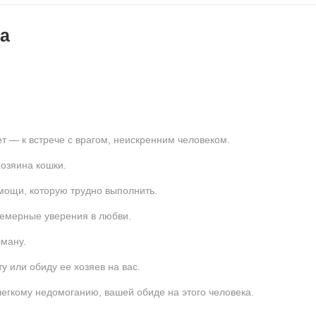
а
ет — к встрече с врагом, неискренним человеком.
озяина кошки.
мощи, которую трудно выполнить.
емерные уверения в любви.
бману.
у или обиду ее хозяев на вас.
легкому недомоганию, вашей обиде на этого человека.