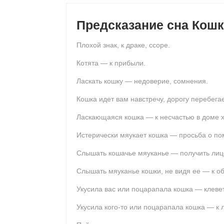
Предсказание сна Кошк
Плохой знак, к драке, ссоре.
Котята — к прибыли.
Ласкать кошку — недоверие, сомнения.
Кошка идет вам навстречу, дорогу перебега
Ласкающаяся кошка — к несчастью в доме х
Истерически мяукает кошка — просьба о по
Слышать кошачье мяуканье — получить лиц
Слышать мяуканье кошки, не видя ее — к о
Укусила вас или поцарапала кошка — клевет
Укусила кого-то или поцарапала кошка — к 