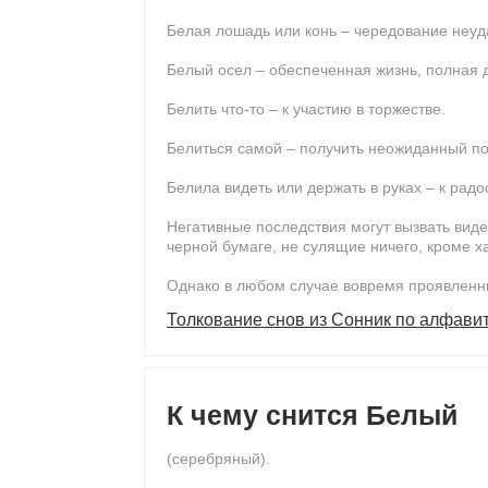
Белая лошадь или конь – чередование неуд
Белый осел – обеспеченная жизнь, полная д
Белить что-то – к участию в торжестве.
Белиться самой – получить неожиданный по
Белила видеть или держать в руках – к радо
Негативные последствия могут вызвать виде
черной бумаге, не сулящие ничего, кроме х
Однако в любом случае вовремя проявленны
Толкование снов из Сонник по алфави
К чему снится Белый
(серебряный).