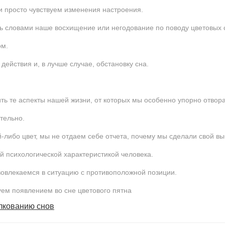
и просто чувствуем изменения настроения.
ь словами наше восхищение или негодование по поводу цветовых 
ом.
действия и, в лучше случае, обстановку сна.
ить те аспекты нашей жизни, от которых мы особенно упорно отвор
тельно.
й-либо цвет, мы не отдаем себе отчета, почему мы сделали свой вы
й психологической характеристикой человека.
вовлекаемся в ситуацию с противоположной позиции.
уем появлением во сне цветового пятна
олкованию снов