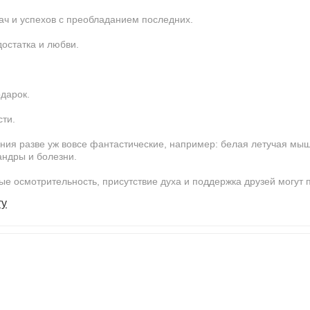
ач и успехов с преобладанием последних.
остатка и любви.
дарок.
сти.
ния разве уж вовсе фантастические, например: белая летучая мыш
андры и болезни.
е осмотрительность, присутствие духа и поддержка друзей могут 
ту