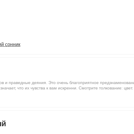
ий сонник
лов и праведные деяния. Это очень благоприятное предзнаменовани
значает, что их чувства к вам искренни. Смотрите толкование: цвет.
ый