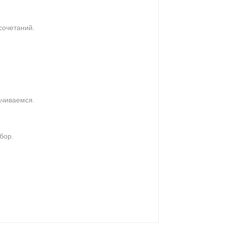
сочетаний.
ачиваемся.
бор.