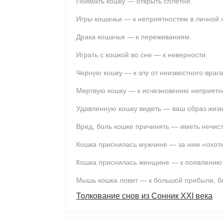
Поймать кошку — открыть сплетни.
Игры кошачьи — к неприятностям в личной 
Драка кошачья — к переживаниям.
Играть с кошкой во сне — к неверности.
Черную кошку — к злу от неизвестного врага
Мертвую кошку — к исчезновению неприятно
Удавленную кошку видеть — ваш образ жизн
Вред, боль кошке причинять — иметь нечист
Кошка приснилась мужчине — за ним «охоти
Кошка приснилась женщине — к появлению
Мышь кошка ловит — к большой прибыли, бо
Толкование снов из Сонник XXI века