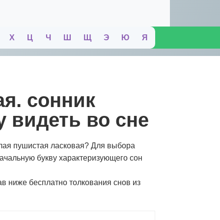
Х
Ц
Ч
Ш
Щ
Э
Ю
Я
у видеть во сне
елая пушистая ласковая? Для выбора
начальную букву характеризующего сон
ав ниже бесплатно толкования снов из