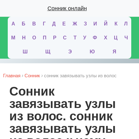
Сонник онлайн
А
Б
В
Г
Д
Е
Ж
З
И
Й
К
Л
М
Н
О
П
Р
С
Т
У
Ф
Х
Ц
Ч
Ш
Щ
Э
Ю
Я
Главная
›
Сонник
›
сонник завязывать узлы из волос
сонник
завязывать узлы
из волос. сонник
завязывать узлы