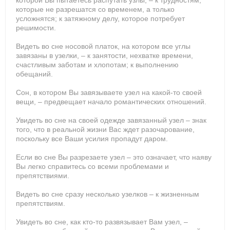
которой Вы пытаетесь распутать узлы, – к трудностям,
которые не разрешатся со временем, а только
усложнятся; к затяжному делу, которое потребует
решимости.
Видеть во сне носовой платок, на котором все углы
завязаны в узелки, – к занятости, нехватке времени,
счастливым заботам и хлопотам; к выполнению
обещаний.
Сон, в котором Вы завязываете узел на какой-то своей
вещи, – предвещает начало романтических отношений.
Увидеть во сне на своей одежде завязанный узел – знак
того, что в реальной жизни Вас ждет разочарование,
поскольку все Ваши усилия пропадут даром.
Если во сне Вы разрезаете узел – это означает, что наяву
Вы легко справитесь со всеми проблемами и
препятствиями.
Видеть во сне сразу несколько узелков – к жизненным
препятствиям.
Увидеть во сне, как кто-то развязывает Вам узел, –