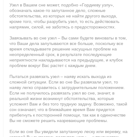
Узел в Вашем сне может, подобно «Гордиеву узлу»,
обозначать какое-то запутанное дело, сложные
обстоятельства, из которых не найти другого выхода,
кроме того, чтобы разрубить узел, то есть действовать
напрямик, силой, не заботясь о предосторожностях.
Завязывать во сне узел – Вы сами будете виноваты в том,
что Ваши дела запутываются все больше, поскольку все
время откладываете решение насущных проблем на
неопределенный срок, в результате последующие
неприятности накладываются на предыдущие, и клубок
проблем вокруг Вас растет с каждым днем.
Пытаться развязать узел – наяву искать выхода из
сложной ситуации. Если во сне Вы развязали узел, то
наяву легко справитесь с затруднительным положением.
Если не получилось развязать узел во сне, значит, в
реальной жизни возникнут обстоятельства, которые
усложнят Вам и без того трудную задачу. Возможно, такой
сон означает, что в ближайшее время Вам придется
прибегнуть к посторонней помощи, так как в одиночестве
Вы не сможете решить назревающие проблемы.
Если во сне Вы увидели запутанную леску или веревку, на