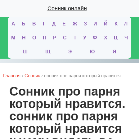
Сонник онлайн
А
Б
В
Г
Д
Е
Ж
З
И
Й
К
Л
М
Н
О
П
Р
С
Т
У
Ф
Х
Ц
Ч
Ш
Щ
Э
Ю
Я
Главная
›
Сонник
›
сонник про парня который нравится
сонник про парня
который нравится.
сонник про парня
который нравится