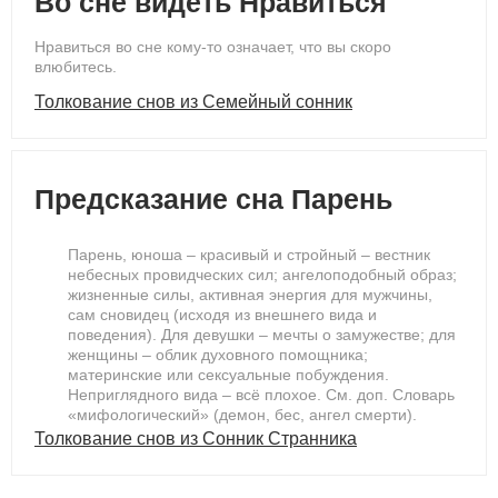
Во сне видеть Нравиться
Нравиться во сне кому-то означает, что вы скоро
влюбитесь.
Толкование снов из Семейный сонник
Предсказание сна Парень
Парень, юноша – красивый и стройный – вестник
небесных провидческих сил; ангелоподобный образ;
жизненные силы, активная энергия для мужчины,
сам сновидец (исходя из внешнего вида и
поведения). Для девушки – мечты о замужестве; для
женщины – облик духовного помощника;
материнские или сексуальные побуждения.
Неприглядного вида – всё плохое. См. доп. Словарь
«мифологический» (демон, бес, ангел смерти).
Толкование снов из Сонник Странника