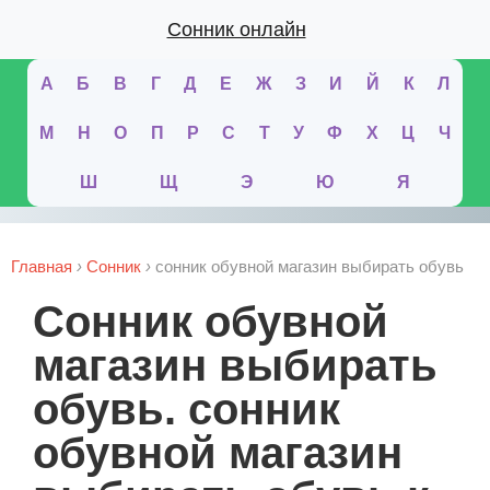
Сонник онлайн
А
Б
В
Г
Д
Е
Ж
З
И
Й
К
Л
М
Н
О
П
Р
С
Т
У
Ф
Х
Ц
Ч
Ш
Щ
Э
Ю
Я
Главная
›
Сонник
›
сонник обувной магазин выбирать обувь
сонник обувной
магазин выбирать
обувь. сонник
обувной магазин