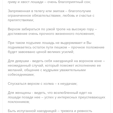
гриву и хвост лошади – очень благоприятный сон;
Запряженная в телегу или экипаж – благополучие
ограниченное обязательствами, любовь и счастье с
препятствиями;
Верхом забираться по узкой тропе на высокую гору –
достижение очень прочного жизненного положения;
При таком подъеме лошадь не выдерживает и Вы
поднимаетесь остаток пути пешком – прочное положение
будет завоевано ценой великих усилий;
Для девушки - видеть себя наездницей на вороном коне –
неожиданный случай, который поможет исполнению ее
желаний, общение с мудрыми уважительными
собеседниками;
Спускаться верхом с холма – к неудачам;
Для женщины - видеть, что возлюбленный едет на
лошади позади нее – успех у интересных преуспевающих
поклонников;
Быть испуганной наездницей – тревога и ревность