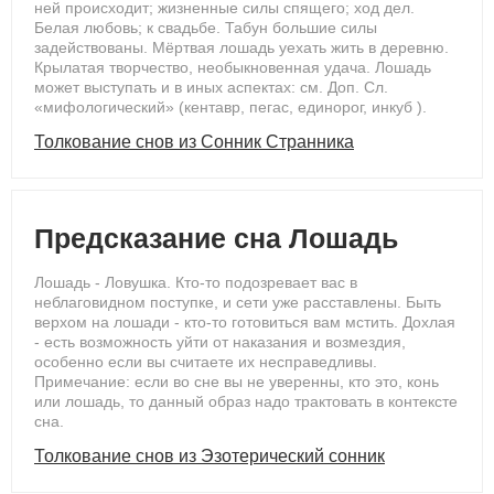
ней происходит; жизненные силы спящего; ход дел.
Белая любовь; к свадьбе. Табун большие силы
задействованы. Мёртвая лошадь уехать жить в деревню.
Крылатая творчество, необыкновенная удача. Лошадь
может выступать и в иных аспектах: см. Доп. Сл.
«мифологический» (кентавр, пегас, единорог, инкуб ).
Толкование снов из Сонник Странника
Предсказание сна Лошадь
Лошадь - Ловушка. Кто-то подозревает вас в
неблаговидном поступке, и сети уже расставлены. Быть
верхом на лошади - кто-то готовиться вам мстить. Дохлая
- есть возможность уйти от наказания и возмездия,
особенно если вы считаете их несправедливы.
Примечание: если во сне вы не уверенны, кто это, конь
или лошадь, то данный образ надо трактовать в контексте
сна.
Толкование снов из Эзотерический сонник