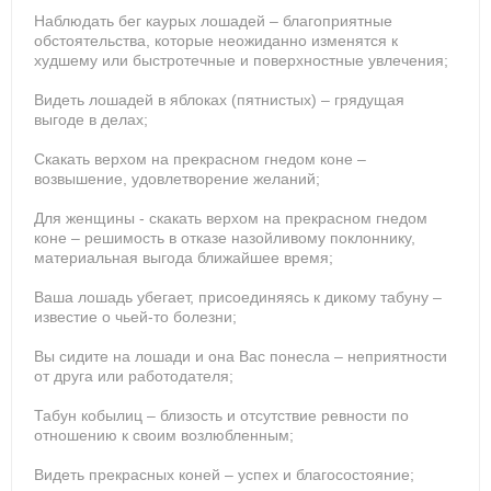
Наблюдать бег каурых лошадей – благоприятные
обстоятельства, которые неожиданно изменятся к
худшему или быстротечные и поверхностные увлечения;
Видеть лошадей в яблоках (пятнистых) – грядущая
выгоде в делах;
Скакать верхом на прекрасном гнедом коне –
возвышение, удовлетворение желаний;
Для женщины - скакать верхом на прекрасном гнедом
коне – решимость в отказе назойливому поклоннику,
материальная выгода ближайшее время;
Ваша лошадь убегает, присоединяясь к дикому табуну –
известие о чьей-то болезни;
Вы сидите на лошади и она Вас понесла – неприятности
от друга или работодателя;
Табун кобылиц – близость и отсутствие ревности по
отношению к своим возлюбленным;
Видеть прекрасных коней – успех и благосостояние;