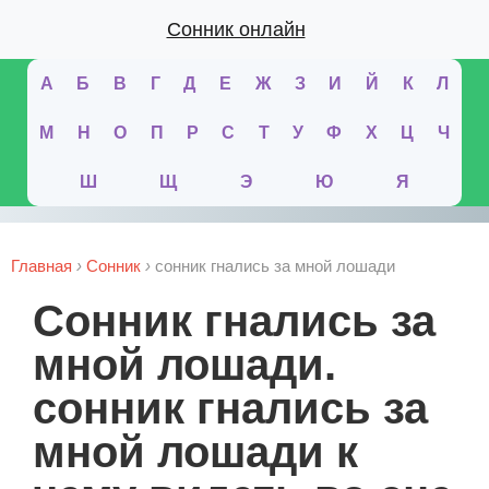
Сонник онлайн
А
Б
В
Г
Д
Е
Ж
З
И
Й
К
Л
М
Н
О
П
Р
С
Т
У
Ф
Х
Ц
Ч
Ш
Щ
Э
Ю
Я
Главная
›
Сонник
›
сонник гнались за мной лошади
сонник гнались за
мной лошади.
сонник гнались за
мной лошади к