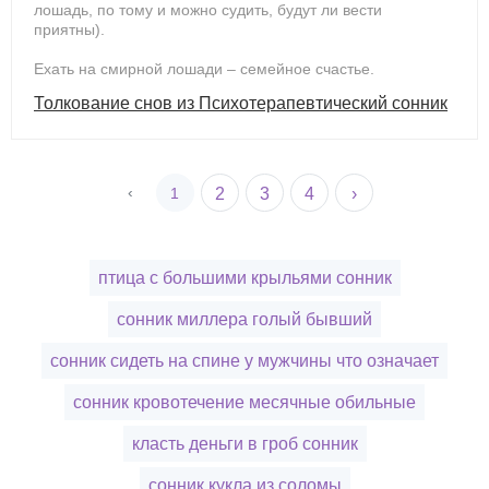
лошадь, по тому и можно судить, будут ли вести
приятны).
Ехать на смирной лошади – семейное счастье.
Толкование снов из Психотерапевтический сонник
‹
1
2
3
4
›
птица с большими крыльями сонник
сонник миллера голый бывший
сонник сидеть на спине у мужчины что означает
сонник кровотечение месячные обильные
класть деньги в гроб сонник
сонник кукла из соломы