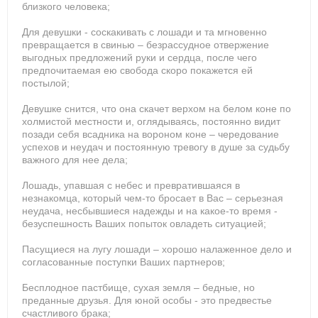
близкого человека;
Для девушки - соскакивать с лошади и та мгновенно
превращается в свинью – безрассудное отвержение
выгодных предложений руки и сердца, после чего
предпочитаемая ею свобода скоро покажется ей
постылой;
Девушке снится, что она скачет верхом на белом коне по
холмистой местности и, оглядываясь, постоянно видит
позади себя всадника на вороном коне – чередование
успехов и неудач и постоянную тревогу в душе за судьбу
важного для нее дела;
Лошадь, упавшая с небес и превратившаяся в
незнакомца, который чем-то бросает в Вас – серьезная
неудача, несбывшиеся надежды и на какое-то время -
безуспешность Ваших попыток овладеть ситуацией;
Пасущиеся на лугу лошади – хорошо налаженное дело и
согласованные поступки Ваших партнеров;
Бесплодное пастбище, сухая земля – бедные, но
преданные друзья. Для юной особы - это предвестье
счастливого брака;