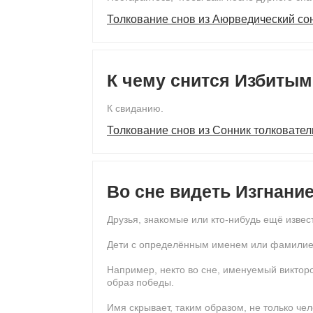
Толкование снов из Аюрведический со
К чему снится Избитым
К свиданию.
Толкование снов из Сонник толковател
Во сне видеть Изгнани
Друзья, знакомые или кто-нибудь ещё извес
Дети с определённым именем или фамилией
Например, некто во сне, именуемый викторо
образ победы.
Имя скрывает, таким образом, не только чел