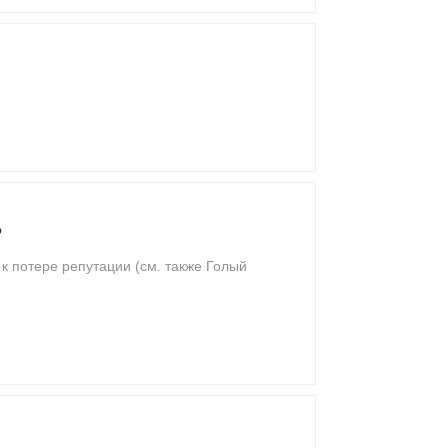
ь
к потере репутации (см. также Голый