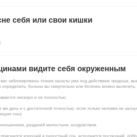
сне себя или свои кишки
в
щинами видите себя окруженным
У вас заблокированы тонкие каналы ума под действием тридоша, в
но определить, больны вы смертельно или болезнь можно вылечить,
ываются нескоро и не полностью.
 же день и с достаточной точностью, если только человек не заснул
вещие сны).
риношением, раздачей милостыни, колдовством.
 приснился хороший и радостный сон, исполнится последний, добр