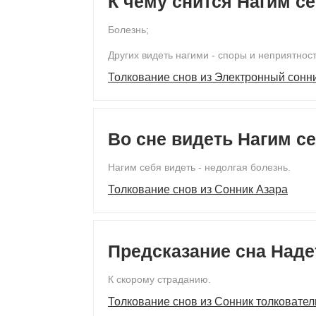
К чему снится Нагим с
Болезнь;
Других видеть нагими - споры и неприятнос
Толкование снов из Электронный сонн
Во сне видеть Нагим с
Нагим себя видеть - недолгая болезнь.
Толкование снов из Сонник Азара
Предсказание сна Надет
К скорому страданию.
Толкование снов из Сонник толковател