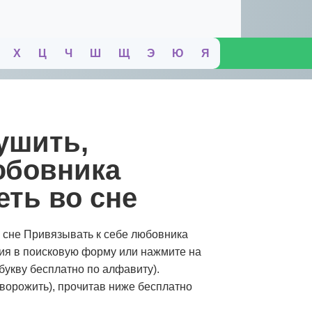
Х
Ц
Ч
Ш
Щ
Э
Ю
Я
юбовника
еть во сне
о сне Привязывать к себе любовника
ния в поисковую форму или нажмите на
букву бесплатно по алфавиту).
иворожить), прочитав ниже бесплатно