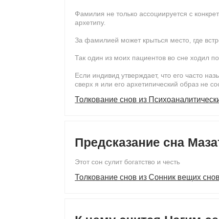
Фамилия не только ассоциируется с конкрет
архетипу.
За фамилией может крыться место, где вст
Так один из моих пациентов во сне ходил п
Если индивид утверждает, что его часто на
сверх я или его архетипический образ не со
Толкование снов из Психоаналитическ
Предсказание сна Маза
Этот сон сулит богатство и честь
Толкование снов из Сонник вещих сно