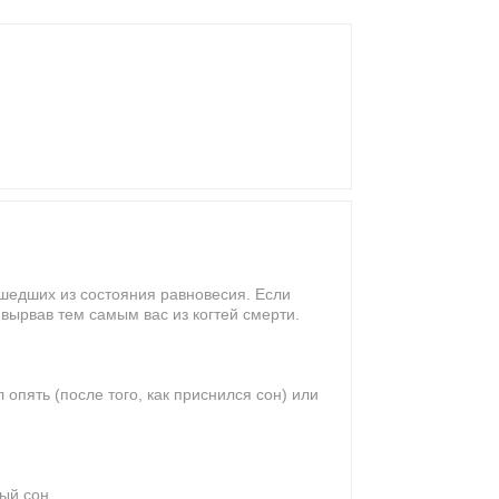
ышедших из состояния равновесия. Если
 вырвав тем самым вас из когтей смерти.
 опять (после того, как приснился сон) или
ый сон.