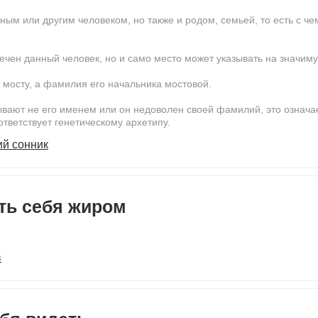
ным или другим человеком, но также и родом, семьей, то есть с ч
речен данный человек, но и само место может указывать на значи
о мосту, а фамилия его начальника мостовой.
зывают не его именем или он недоволен своей фамилий, это означае
ответствует генетическому архетипу.
ий сонник
ть себя жиром
в