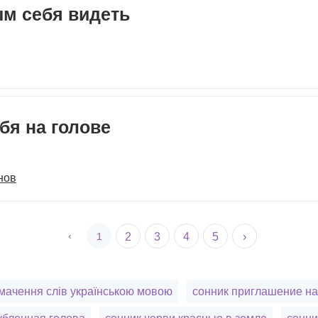
ым себя видеть
ебя на голове
нов
‹
1
2
3
4
5
›
мачення слів українською мовою
сонник приглашение на