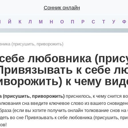
Сонник онлайн
И
Й
К
Л
М
Н
О
П
Р
С
Т
У
Ф
ника (присушить, приворожить)
Привязывать к себе л
иворожить) к чему вид
а (присушить, приворожить)
приснилось, к чему снится в
олкования сна введите ключевое слово из вашего сновиде
раза (если вы хотите получить онлайн толкование снов на 
идеть во сне Привязывать к себе любовника (присушить, пр
ов!