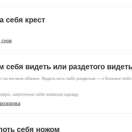
а себя крест
 снов
м себя видеть или раздетого видет
 на мелком обмане. Видеть кого-либо раздетым — к болезни либо 
лковую, шерстяную либо кожаную одежду.
Прозорова
лоть себя ножом