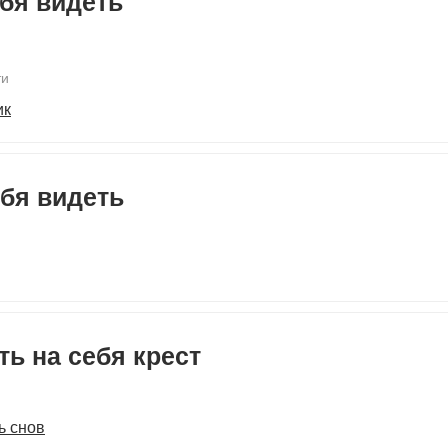
ебя видеть
ти
ик
ебя видеть
ь на себя крест
ь снов