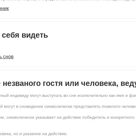
нник
 себя видеть
ь снов
е незваного гостя или человека, ве
тный индивиду могут выступать во сне исключительно как имя и ф
 могут в сновидении символически представлять пожилого челов
м, символически указывает на действие победитель и конкретного
овека, но и указание на действие.