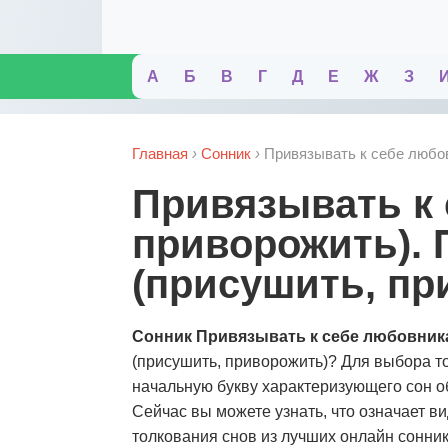
А
Б
В
Г
Д
Е
Ж
З
Главная
›
Сонник
›
Привязывать к себе любов
Привязывать к себе любовника (присушить,
приворожить). 
(присушить, пр
Сонник Привязывать к себе любовник
(присушить, приворожить)? Для выбора т
начальную букву характеризующего сон об
Сейчас вы можете узнать, что означает в
толкования снов из лучших онлайн сонник