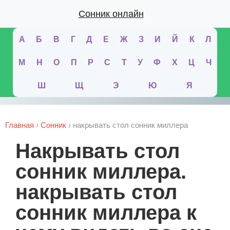
Сонник онлайн
А
Б
В
Г
Д
Е
Ж
З
И
Й
К
Л
М
Н
О
П
Р
С
Т
У
Ф
Х
Ц
Ч
Ш
Щ
Э
Ю
Я
Главная
›
Сонник
›
накрывать стол сонник миллера
накрывать стол
сонник миллера.
накрывать стол
сонник миллера к